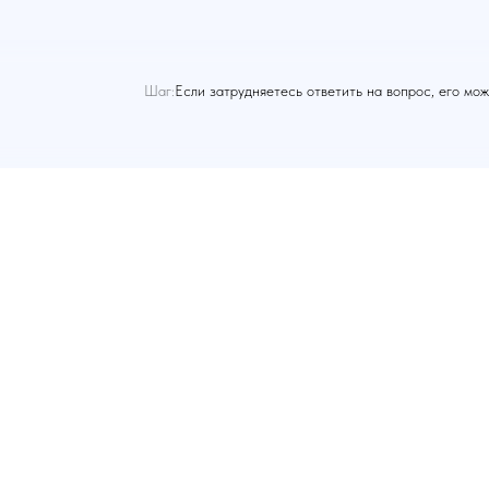
Шаг:
Если затрудняетесь ответить на вопрос, его мо
Контакты
Перед началом проекта нам нужно
познакомиться. Расскажите о своей
задаче любым удобным способом: